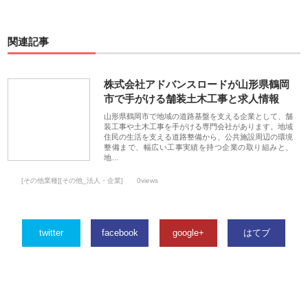
関連記事
株式会社アドバンスロードが山形県鶴岡
市で手がける舗装土木工事と求人情報
山形県鶴岡市で地域の道路基盤を支える企業として、舗
装工事や土木工事を手がける専門会社があります。地域
住民の生活を支える道路整備から、公共施設周辺の環境
整備まで、幅広い工事実績を持つ企業の取り組みと、
地…
[その他業種][その他_法人・企業]
0views
twitter
facebook
google+
はてブ