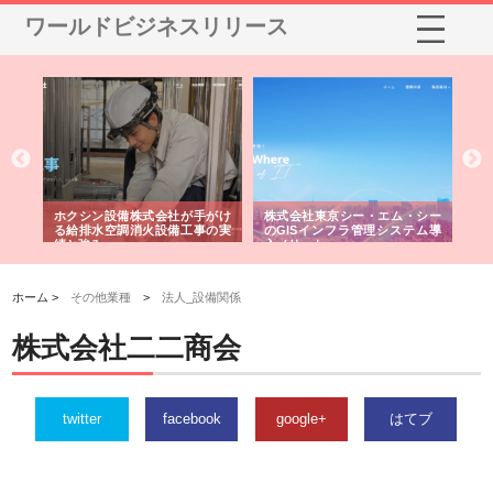
ワールドビジネスリリース
る舗
ホクシン設備株式会社が手がけ
株式会社東京シー・エム・シー
株
る給排水空調消火設備工事の実
のGISインフラ管理システム導
か
績と強み
入メリット
由
ホーム >
その他業種
>
法人_設備関係
株式会社二二商会
twitter
facebook
google+
はてブ