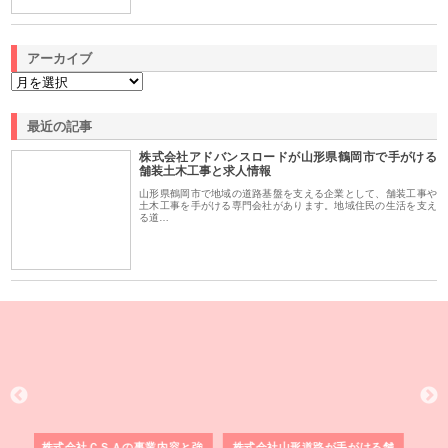
アーカイブ
最近の記事
株式会社アドバンスロードが山形県鶴岡市で手がける
舗装土木工事と求人情報
山形県鶴岡市で地域の道路基盤を支える企業として、舗装工事や
土木工事を手がける専門会社があります。地域住民の生活を支え
る道…
形道路が手がける舗
ホクシン設備株式会社が手がけ
株式会社東京シー・エム