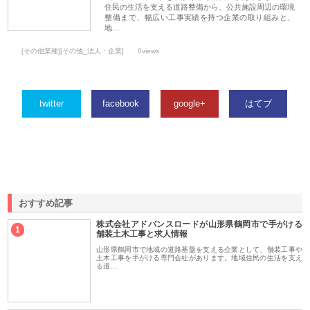
住民の生活を支える道路整備から、公共施設周辺の環境
整備まで、幅広い工事実績を持つ企業の取り組みと、
地…
[その他業種][その他_法人・企業]
0views
twitter
facebook
google+
はてブ
おすすめ記事
株式会社アドバンスロードが山形県鶴岡市で手がける
1
舗装土木工事と求人情報
山形県鶴岡市で地域の道路基盤を支える企業として、舗装工事や
土木工事を手がける専門会社があります。地域住民の生活を支え
る道…