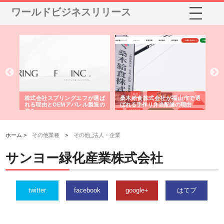
ワールドビジネスリリース
や店
株式会社スプリングエフが選ば
桑木給食株式会社が福山市で選
株
る理
れる理由とOEMアパレル製造の
ばれる手作り弁当配達の理由
れ
強み
ホーム >
その他業種
>
その他_法人・企業
サンヨー緑化産業株式会社
twitter
facebook
google+
はてブ