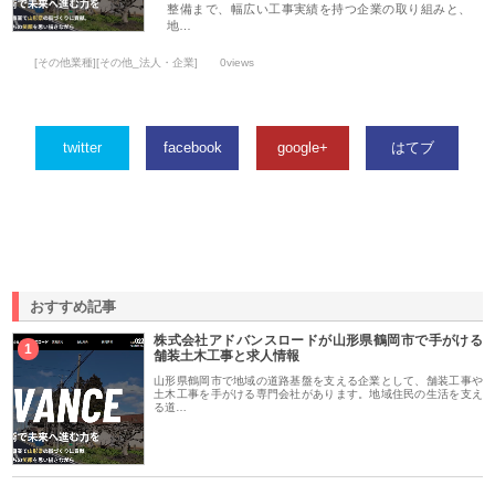
整備まで、幅広い工事実績を持つ企業の取り組みと、
地…
[その他業種][その他_法人・企業]
0views
twitter
facebook
google+
はてブ
おすすめ記事
株式会社アドバンスロードが山形県鶴岡市で手がける
1
舗装土木工事と求人情報
山形県鶴岡市で地域の道路基盤を支える企業として、舗装工事や
土木工事を手がける専門会社があります。地域住民の生活を支え
る道…