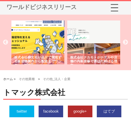
ワールドビジネスリリース
ノー
株式会社耕文社が品川で実現す
株式会社ナカモトがホテルや店
株
の専
る販促物製作から配送までワン
舗の内装改修で選ばれ続ける理
れ
ストップ対応
由
強
ホーム >
その他業種
>
その他_法人・企業
トマック株式会社
twitter
facebook
google+
はてブ