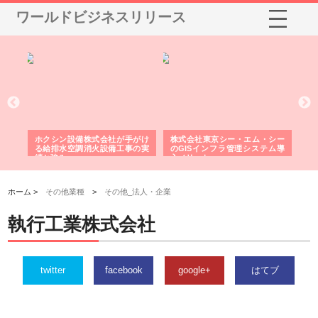
ワールドビジネスリリース
る舗
ホクシン設備株式会社が手がけ
株式会社東京シー・エム・シー
株
る給排水空調消火設備工事の実
のGISインフラ管理システム導
か
績と強み
入メリット
由
ホーム >
その他業種
>
その他_法人・企業
執行工業株式会社
twitter
facebook
google+
はてブ