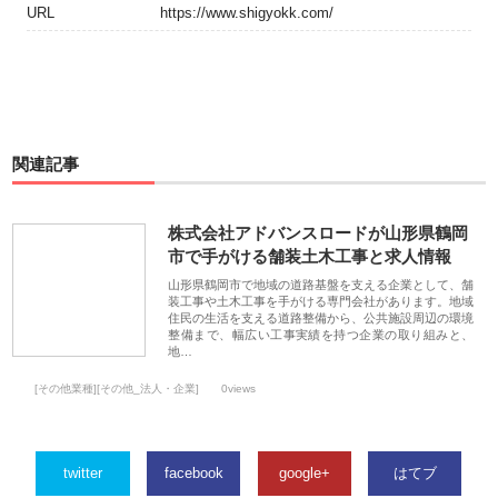
URL
https://www.shigyokk.com/
関連記事
株式会社アドバンスロードが山形県鶴岡
市で手がける舗装土木工事と求人情報
山形県鶴岡市で地域の道路基盤を支える企業として、舗
装工事や土木工事を手がける専門会社があります。地域
住民の生活を支える道路整備から、公共施設周辺の環境
整備まで、幅広い工事実績を持つ企業の取り組みと、
地…
[その他業種][その他_法人・企業]
0views
twitter
facebook
google+
はてブ