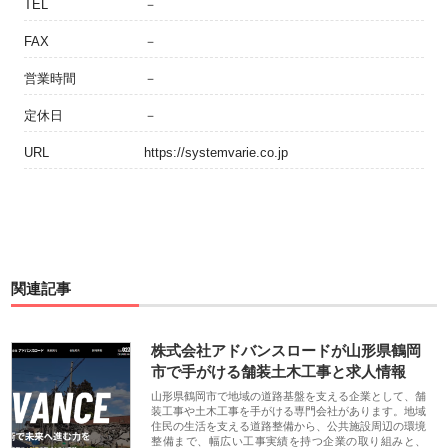
TEL
－
FAX
－
営業時間
－
定休日
－
URL
https://systemvarie.co.jp
関連記事
株式会社アドバンスロードが山形県鶴岡
市で手がける舗装土木工事と求人情報
山形県鶴岡市で地域の道路基盤を支える企業として、舗
装工事や土木工事を手がける専門会社があります。地域
住民の生活を支える道路整備から、公共施設周辺の環境
整備まで、幅広い工事実績を持つ企業の取り組みと、