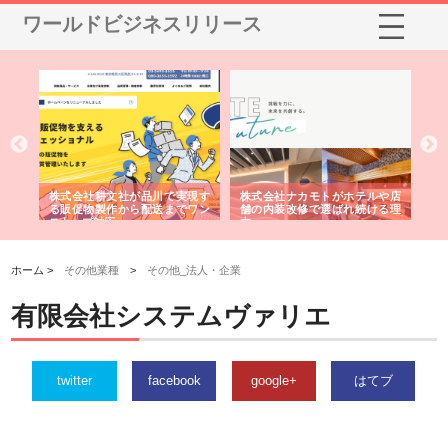
ワールドビジネスリリース
ノー
株式会社耕文社が品川で実現す
株式会社ナカモトがホテルや店
株
の専
る販促物製作から配送までワン
舗の内装改修で選ばれ続ける理
れ
ストップ対応
由
強
ホーム >
その他業種
>
その他_法人・企業
有限会社システムヴァリエ
twitter
facebook
google+
はてブ