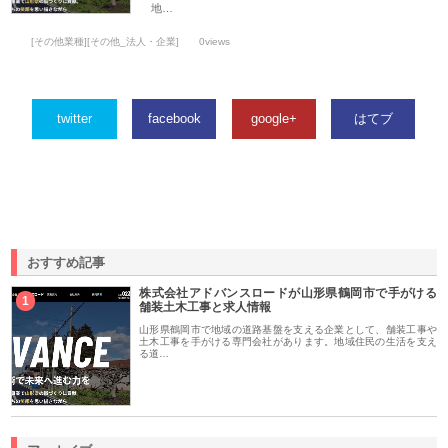
地…
[その他業種][その他_法人・企業]
0views
twitter
facebook
google+
はてブ
おすすめ記事
株式会社アドバンスロードが山形県鶴岡市で手がける
1
舗装土木工事と求人情報
山形県鶴岡市で地域の道路基盤を支える企業として、舗装工事や
土木工事を手がける専門会社があります。地域住民の生活を支え
る道…