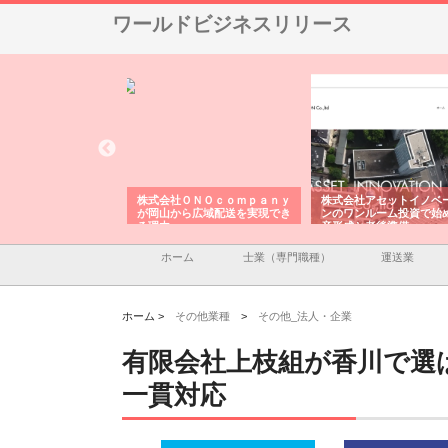
ワールドビジネスリリース
翔栄が草津市で担う建
株式会社ＯＮＯｃｏｍｐａｎｙ
株式会社アセットイノベ
事の現場力と信頼性
が岡山から広域配送を実現でき
ンのワンルーム投資で始
る理由
産形成と老後準備
ホーム
士業（専門職種）
運送業
ホーム >
その他業種
>
その他_法人・企業
有限会社上枝組が香川で選
一貫対応