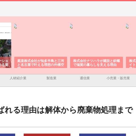
ーショ
庭楽株式会社が知多半島と三河
株式会社ナツハラが建設と鋲螺
株式
める資
と名古屋で叶える理想の外構空
で滋賀の暮らしを支える理由
イト
間
容と
人材紹介業
製造業
通信業
小売業・販売業
ばれる理由は解体から廃棄物処理まで