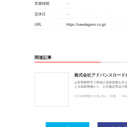
営業時間
－
定休日
－
URL
https://ueedagumi.co.jp/
関連記事
株式会社アドバンスロード
山形県鶴岡市で地域の道路基盤を支
える道路整備から、公共施設周辺の
[その他業種][その他_法人・企業]
0vi