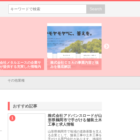
会社メタルエースの企業サ
株式会社ＣＳＡの事業内容と強
株式会社山形道路が
が提供する充実した情報内
みを徹底解説
装工事と土木技術の
は
その他業種
おすすめ記事
株式会社アドバンスロードが山
1
形県鶴岡市で手がける舗装土木
工事と求人情報
山形県鶴岡市で地域の道路基盤を支え
る企業として、舗装工事や土木工事を
手がける専門会社があります。地域住