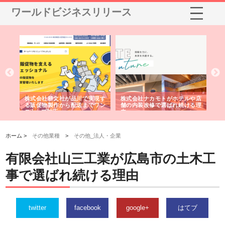
ワールドビジネスリリース
ノー
株式会社耕文社が品川で実現す
株式会社ナカモトがホテルや店
株
の専
る販促物製作から配送までワン
舗の内装改修で選ばれ続ける理
れ
ストップ対応
由
強
ホーム >
その他業種
>
その他_法人・企業
有限会社山三工業が広島市の土木工
事で選ばれ続ける理由
twitter
facebook
google+
はてブ