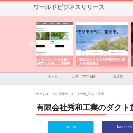
ワールドビジネスリリース
メタルエースの企業サ
株式会社ＣＳＡの事業内容と強
株式会社山形道路が手が
供する充実した情報内
みを徹底解説
装工事と土木技術の全容
ホーム
士業（専門職種）
運送業
ホーム >
その他業種
>
その他_法人・企業
有限会社秀和工業のダクト
twitter
facebook