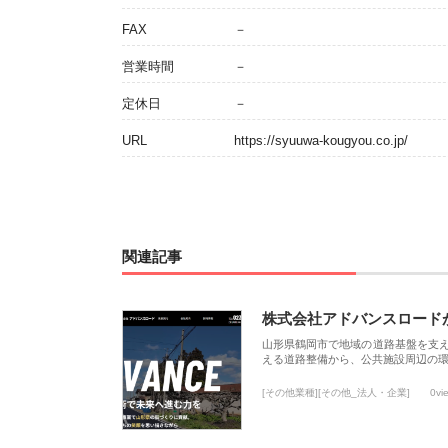
FAX
－
営業時間
－
定休日
－
URL
https://syuuwa-kougyou.co.jp/
関連記事
株式会社アドバンスロード
山形県鶴岡市で地域の道路基盤を支
える道路整備から、公共施設周辺の
[その他業種][その他_法人・企業]
0vi