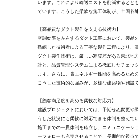
います。これにより輸送コストを削減するとと
ています。こうした柔軟な施工体制が、全国各
【高品質なダクト製作を支える技術力】
空調効率を左右するダクト工事において、製品
熟練した技術者による丁寧な製作工程により、
ダクト製作技術は、厳しい寒暖差がある東北地方
計と、品質管理システムによる徹底したチェッ
ます。さらに、省エネルギー性能を高めるため
こうした技術的な強みが、多様な建築物や施設
【顧客満足度を高める柔軟な対応力】
建設プロジェクトにおいては、予期せぬ変更や
うした状況にも柔軟に対応できる体制を整えて
施工までの一貫体制を確立し、コミュニケーシ
ーフォローも充実させることで、長期的な視点