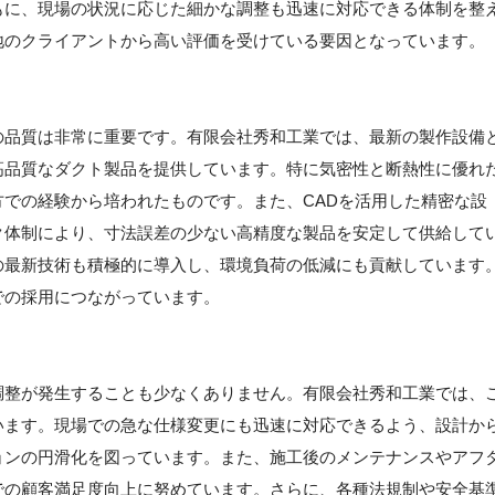
もに、現場の状況に応じた細かな調整も迅速に対応できる体制を整
地のクライアントから高い評価を受けている要因となっています。
の品質は非常に重要です。有限会社秀和工業では、最新の製作設備
高品質なダクト製品を提供しています。特に気密性と断熱性に優れ
での経験から培われたものです。また、CADを活用した精密な設
ク体制により、寸法誤差の少ない高精度な製品を安定して供給して
の最新技術も積極的に導入し、環境負荷の低減にも貢献しています
での採用につながっています。
調整が発生することも少なくありません。有限会社秀和工業では、
います。現場での急な仕様変更にも迅速に対応できるよう、設計か
ョンの円滑化を図っています。また、施工後のメンテナンスやアフ
での顧客満足度向上に努めています。さらに、各種法規制や安全基