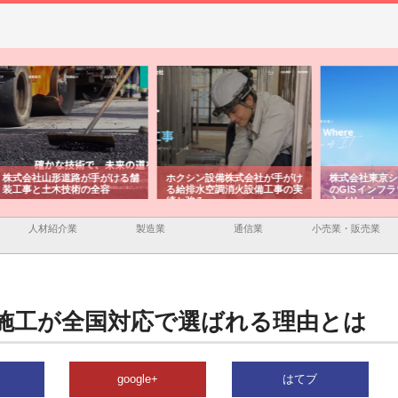
ける舗
ホクシン設備株式会社が手がけ
株式会社東京シー・エム・シー
株式
る給排水空調消火設備工事の実
のGISインフラ管理システム導
から
績と強み
入メリット
由
人材紹介業
製造業
通信業
小売業・販売業
施工が全国対応で選ばれる理由とは
google+
はてブ