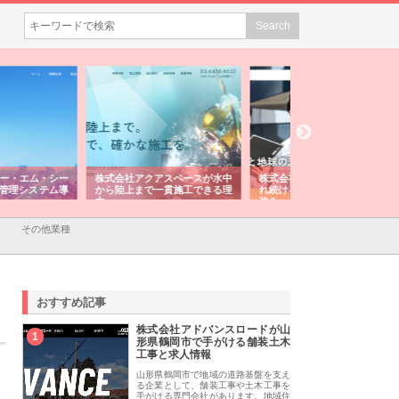
会社アクアスペースが水中
株式会社地盤調査事務所が選ば
株式会社名神精工の
陸上まで一貫施工できる理
れ続ける理由と建設コンサルの
スリリース一覧と注
強み
その他業種
おすすめ記事
株式会社アドバンスロードが山
1
形県鶴岡市で手がける舗装土木
工事と求人情報
山形県鶴岡市で地域の道路基盤を支え
る企業として、舗装工事や土木工事を
手がける専門会社があります。地域住