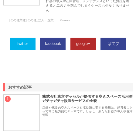
什器の導入や在庫管理、メンテナンスといった負担を考
えると二の足を踏んでしまうケースも少なくありませ
ん…
[その他業種][その他_法人・企業]
0views
twitter
facebook
google+
はてブ
おすすめ記事
株式会社東京デッセルが提供する空きスペース活用型
1
ガチャガチャ設置サービスの全貌
店舗や施設の空きスペースを収益源に変える発想は、経営者にと
って常に魅力的なテーマです。しかし、新たな什器の導入や在庫
管理…