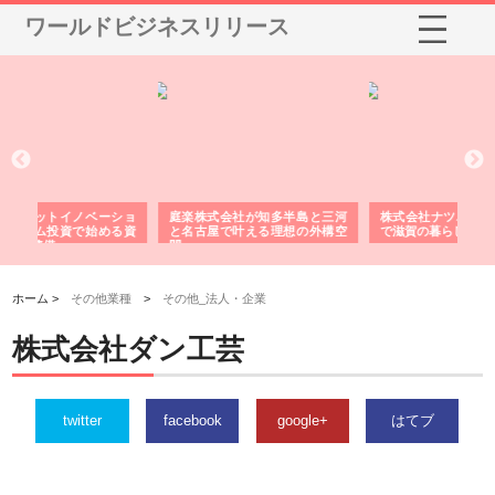
ワールドビジネスリリース
ショ
庭楽株式会社が知多半島と三河
株式会社ナツハラが建設と鋲螺
株
る資
と名古屋で叶える理想の外構空
で滋賀の暮らしを支える理由
イ
間
容
ホーム >
その他業種
>
その他_法人・企業
株式会社ダン工芸
twitter
facebook
google+
はてブ