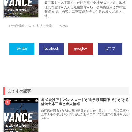
装工事や土木工事を手がける専門会社があります。地域
住民の生活を支える道路整備から、公共施設周辺の環境
整備まで、幅広い工事実績を持つ企業の取り組みと、
地…
[その他業種][その他_法人・企業]
0views
twitter
facebook
google+
はてブ
おすすめ記事
株式会社アドバンスロードが山形県鶴岡市で手がける
1
舗装土木工事と求人情報
山形県鶴岡市で地域の道路基盤を支える企業として、舗装工事や
土木工事を手がける専門会社があります。地域住民の生活を支え
る道…