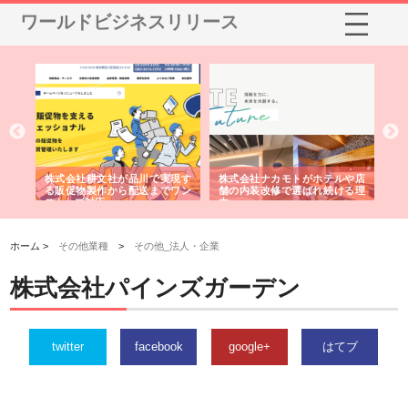
ワールドビジネスリリース
ノー
株式会社耕文社が品川で実現す
株式会社ナカモトがホテルや店
株
の専
る販促物製作から配送までワン
舗の内装改修で選ばれ続ける理
れ
ストップ対応
由
強
ホーム >
その他業種
>
その他_法人・企業
株式会社パインズガーデン
twitter
facebook
google+
はてブ