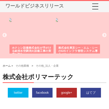
ワールドビジネスリリース
る舗
ホクシン設備株式会社が手がけ
株式会社東京シー・エム・シー
株
る給排水空調消火設備工事の実
のGISインフラ管理システム導
か
績と強み
入メリット
由
ホーム >
その他業種
>
その他_法人・企業
株式会社ポリマーテック
twitter
facebook
google+
はてブ