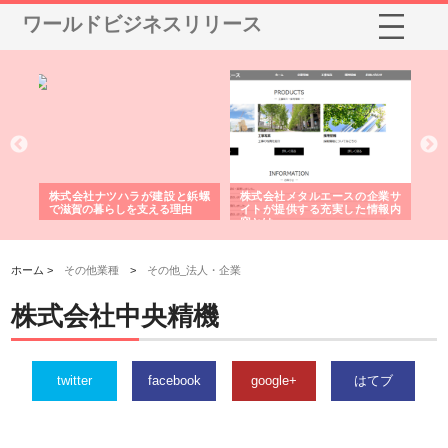
ワールドビジネスリリース
三河
株式会社ナツハラが建設と鋲螺
株式会社メタルエースの企業サ
株
構空
で滋賀の暮らしを支える理由
イトが提供する充実した情報内
み
容とは
ホーム >
その他業種
>
その他_法人・企業
株式会社中央精機
twitter
facebook
google+
はてブ