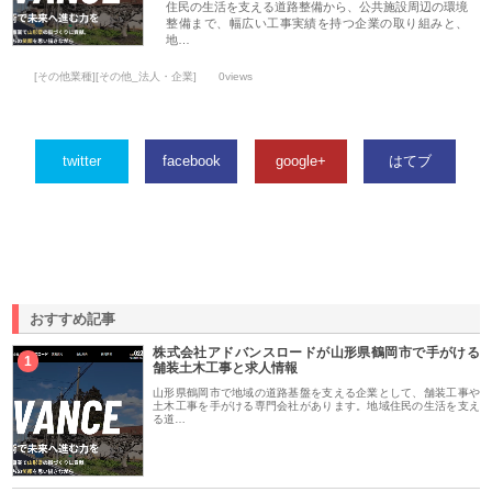
住民の生活を支える道路整備から、公共施設周辺の環境
整備まで、幅広い工事実績を持つ企業の取り組みと、
地…
[その他業種][その他_法人・企業]
0views
twitter
facebook
google+
はてブ
おすすめ記事
株式会社アドバンスロードが山形県鶴岡市で手がける
1
舗装土木工事と求人情報
山形県鶴岡市で地域の道路基盤を支える企業として、舗装工事や
土木工事を手がける専門会社があります。地域住民の生活を支え
る道…