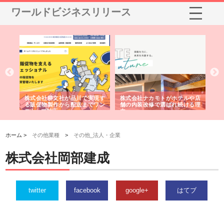
ワールドビジネスリリース
ノー
株式会社耕文社が品川で実現す
株式会社ナカモトがホテルや店
株
の専
る販促物製作から配送までワン
舗の内装改修で選ばれ続ける理
れ
ストップ対応
由
強
ホーム >
その他業種
>
その他_法人・企業
株式会社岡部建成
twitter
facebook
google+
はてブ