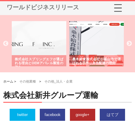
ワールドビジネスリリース
や店
株式会社スプリングエフが選ば
桑木給食株式会社が福山市で選
株
る理
れる理由とOEMアパレル製造の
ばれる手作り弁当配達の理由
れ
強み
ホーム >
その他業種
>
その他_法人・企業
株式会社新井グループ運輸
twitter
facebook
google+
はてブ