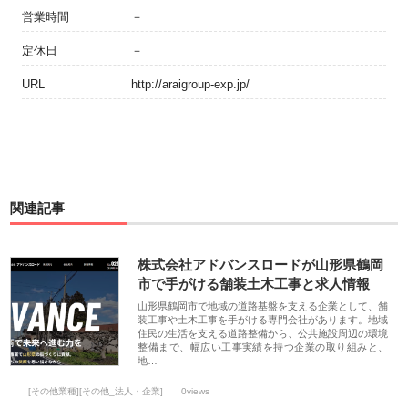
営業時間
－
定休日
－
URL
http://araigroup-exp.jp/
関連記事
株式会社アドバンスロードが山形県鶴岡
市で手がける舗装土木工事と求人情報
山形県鶴岡市で地域の道路基盤を支える企業として、舗
装工事や土木工事を手がける専門会社があります。地域
住民の生活を支える道路整備から、公共施設周辺の環境
整備まで、幅広い工事実績を持つ企業の取り組みと、
地…
[その他業種][その他_法人・企業]
0views