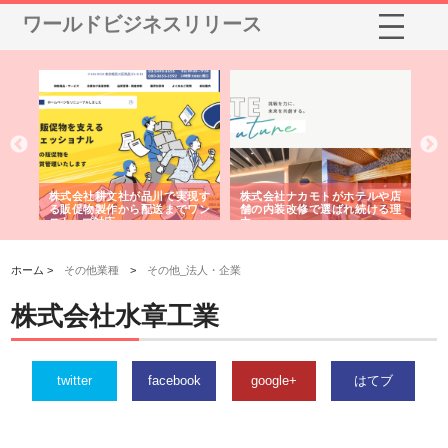
ワールドビジネスリリース
ノー
株式会社耕文社が品川で実現す
株式会社ナカモトがホテルや店
株
の専
る販促物製作から配送までワン
舗の内装改修で選ばれ続ける理
れ
ストップ対応
由
強
ホーム >
その他業種
>
その他_法人・企業
株式会社水章工業
twitter
facebook
google+
はてブ