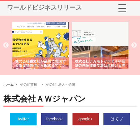
ワールドビジネスリリース
ノー
株式会社耕文社が品川で実現す
株式会社ナカモトがホテルや店
株
の専
る販促物製作から配送までワン
舗の内装改修で選ばれ続ける理
れ
ストップ対応
由
強
ホーム >
その他業種
>
その他_法人・企業
株式会社ＡＷジャパン
twitter
facebook
google+
はてブ