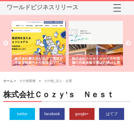
ワールドビジネスリリース
ノー
株式会社耕文社が品川で実現す
株式会社ナカモトがホテルや店
株
の専
る販促物製作から配送までワン
舗の内装改修で選ばれ続ける理
れ
ストップ対応
由
強
ホーム >
その他業種
>
その他_法人・企業
株式会社Ｃｏｚｙ’ｓ Ｎｅｓｔ
twitter
facebook
google+
はてブ