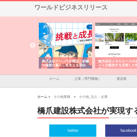
ワールドビジネスリリース
半島と三河
株式会社ナツハラが建設と鋲螺
株式会社メタルエースの企業サ
想の外構空
で滋賀の暮らしを支える理由
イトが提供する充実した情報内
容とは
ホーム
士業（専門職種）
運送業
ホーム >
その他業種
>
その他_法人・企業
橋爪建設株式会社が実現す
twitter
facebook