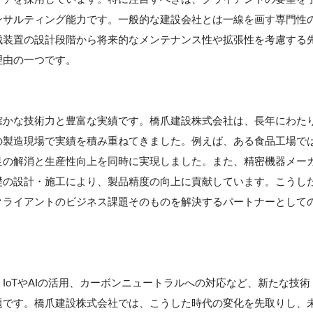
ンサルティング能力です。一般的な建設会社とは一線を画す専門性
械装置の設計段階から将来的なメンテナンス性や拡張性を考慮する
理由の一つです。
確かな技術力と豊富な実績です。橋爪建設株式会社は、長年にわた
の製造現場で実績を積み重ねてきました。例えば、ある食品工場で
足の解消と生産性向上を同時に実現しました。また、精密機器メー
礎の設計・施工により、製品精度の向上に貢献しています。こうし
クライアントのビジネス課題そのものを解決するパートナーとして
IoTやAIの活用、カーボンニュートラルへの対応など、新たな技術
題です。橋爪建設株式会社では、こうした時代の変化を先取りし、