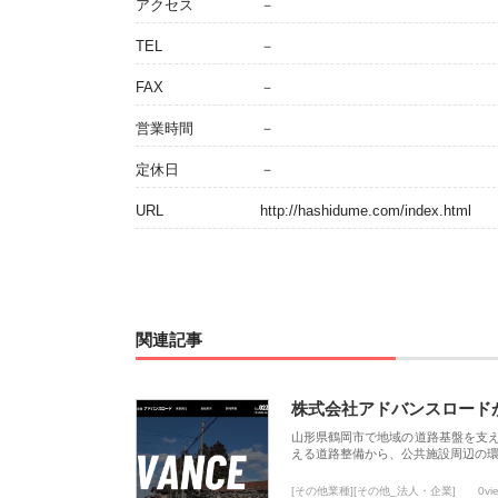
アクセス
－
TEL
－
FAX
－
営業時間
－
定休日
－
URL
http://hashidume.com/index.html
関連記事
株式会社アドバンスロード
山形県鶴岡市で地域の道路基盤を支
える道路整備から、公共施設周辺の
[その他業種][その他_法人・企業]
0vi