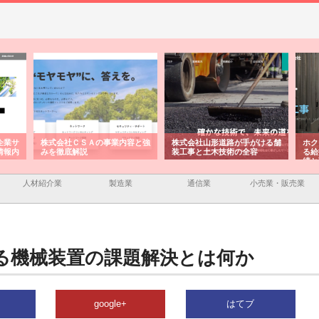
株式会社ＣＳＡの事業内容と強
株式会社山形道路が手がける舗
ホクシン設備株
みを徹底解説
装工事と土木技術の全容
る給排水空調消
績と強み
人材紹介業
製造業
通信業
小売業・販売業
る機械装置の課題解決とは何か
google+
はてブ