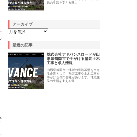
民の生活を支える道…
アーカイブ
に
ン
最近の記事
株式会社アドバンスロードが山
形県鶴岡市で手がける舗装土木
工事と求人情報
山形県鶴岡市で地域の道路基盤を支え
る企業として、舗装工事や土木工事を
手がける専門会社があります。地域住
民の生活を支える道…
そ
、
丁