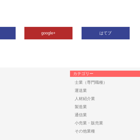
google+
はてブ
カテゴリー
士業（専門職種）
運送業
人材紹介業
製造業
通信業
小売業・販売業
その他業種