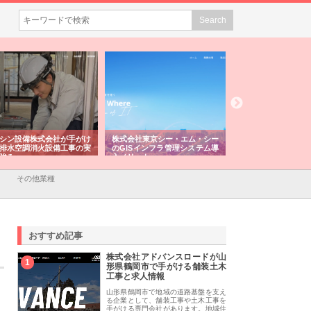
式会社が手がけ
株式会社東京シー・エム・シー
株式会社アクアスペースが水中
火設備工事の実
のGISインフラ管理システム導
から陸上まで一貫施工できる理
入メリット
由
その他業種
おすすめ記事
株式会社アドバンスロードが山
1
形県鶴岡市で手がける舗装土木
工事と求人情報
山形県鶴岡市で地域の道路基盤を支え
る企業として、舗装工事や土木工事を
手がける専門会社があります。地域住