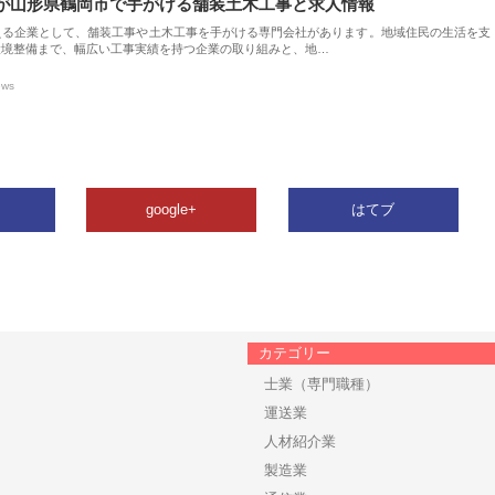
が山形県鶴岡市で手がける舗装土木工事と求人情報
える企業として、舗装工事や土木工事を手がける専門会社があります。地域住民の生活を支
環境整備まで、幅広い工事実績を持つ企業の取り組みと、地…
ews
google+
はてブ
カテゴリー
士業（専門職種）
運送業
人材紹介業
製造業