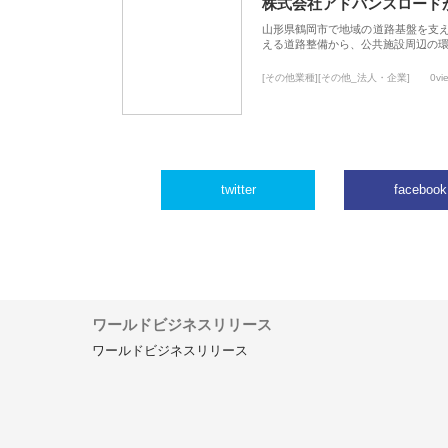
株式会社アドバンスロード
山形県鶴岡市で地域の道路基盤を支
える道路整備から、公共施設周辺の
[その他業種][その他_法人・企業]
0vi
twitter
facebook
ワールドビジネスリリース
ワールドビジネスリリース