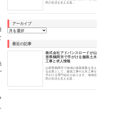
民の生活を支える道…
アーカイブ
提
て
最近の記事
株式会社アドバンスロードが山
形県鶴岡市で手がける舗装土木
工事と求人情報
法
山形県鶴岡市で地域の道路基盤を支え
ず
る企業として、舗装工事や土木工事を
手がける専門会社があります。地域住
民の生活を支える道…
サ
し