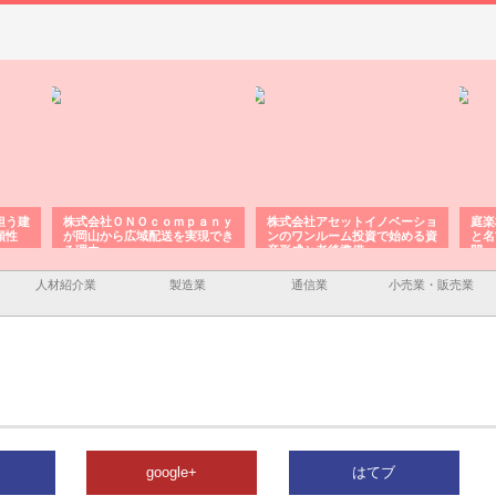
担う建
株式会社ＯＮＯｃｏｍｐａｎｙ
株式会社アセットイノベーショ
庭楽
頼性
が岡山から広域配送を実現でき
ンのワンルーム投資で始める資
と名
る理由
産形成と老後準備
間
人材紹介業
製造業
通信業
小売業・販売業
google+
はてブ