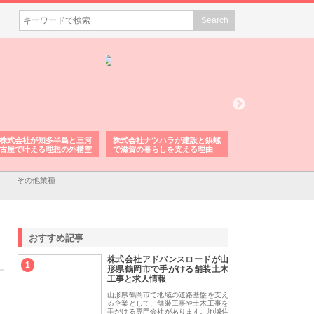
株式会社が知多半島と三河
株式会社ナツハラが建設と鋲螺
株式会社メタルエー
古屋で叶える理想の外構空
で滋賀の暮らしを支える理由
イトが提供する充実
容とは
その他業種
おすすめ記事
株式会社アドバンスロードが山
1
形県鶴岡市で手がける舗装土木
工事と求人情報
山形県鶴岡市で地域の道路基盤を支え
る企業として、舗装工事や土木工事を
手がける専門会社があります。地域住