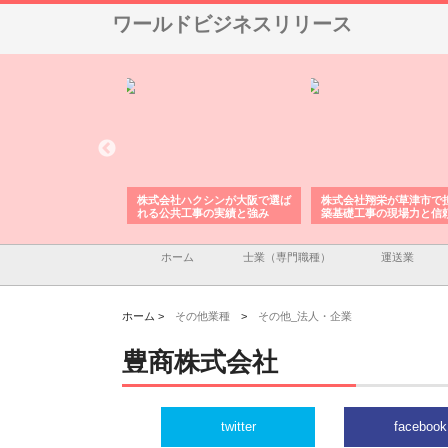
ワールドビジネスリリース
株式会社が印刷会社に
株式会社ハクシンが大阪で選ば
株式会社翔栄が草津市で
紙提案力と供給体制
れる公共工事の実績と強み
築基礎工事の現場力と信
ホーム
士業（専門職種）
運送業
ホーム >
その他業種
>
その他_法人・企業
豊商株式会社
twitter
facebook