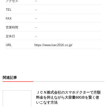
アクセス
－
TEL
－
FAX
－
営業時間
－
定休日
－
URL
https://www.isec2016.co.jp/
関連記事
ＪＣＮ株式会社のスマホドクターで月額
料金を抑えながら大容量60GBを賢く使
いこなす方法