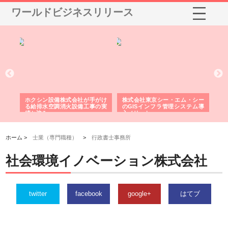
ワールドビジネスリリース
る舗
ホクシン設備株式会社が手がけ
株式会社東京シー・エム・シー
株
る給排水空調消火設備工事の実
のGISインフラ管理システム導
か
績と強み
入メリット
由
ホーム >
士業（専門職種）
>
行政書士事務所
社会環境イノベーション株式会社
twitter
facebook
google+
はてブ