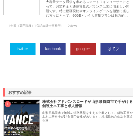
大容量データ通信を求めるスマートフォンユーザーにと
って、月額料金と通信容量のバランスは常に悩ましい問
題です。特に動画視聴やオンラインゲームを頻繁に楽し
む方々にとって、60GBという大容量プランは魅力的…
[士業（専門職種）][公認会計士事務所]
0views
twitter
facebook
google+
はてブ
おすすめ記事
株式会社アドバンスロードが山形県鶴岡市で手がける
1
舗装土木工事と求人情報
山形県鶴岡市で地域の道路基盤を支える企業として、舗装工事や
土木工事を手がける専門会社があります。地域住民の生活を支え
る道…