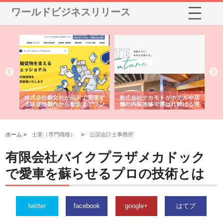
ワールドビジネスリリース
ノー
株式会社耕文社が品川で実現す
株式会社ナカモトがホテルや店
株
の専
る販促物製作から配送までワン
舗の内装改修で選ばれ続ける理
れ
ストップ対応
由
強
ホーム >
士業（専門職種）
>
公認会計士事務所
有限会社バイクプラザメカドック
で愛車を蘇らせるプロの技術とは
twitter
facebook
google+
はてブ