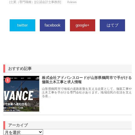
[士業（専門職種）][公認会計士事務所]
0views
twitter
facebook
google+
はてブ
おすすめ記事
株式会社アドバンスロードが山形県鶴岡市で手がける
1
舗装土木工事と求人情報
山形県鶴岡市で地域の道路基盤を支える企業として、舗装工事や
土木工事を手がける専門会社があります。地域住民の生活を支え
る道…
アーカイブ