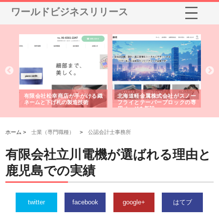
ワールドビジネスリリース
多摩
有限会社松幸商店が手がける織
北海道軽金属株式会社がスノー
株
工事
ネームと下げ札の製造技術
フライとテーパーブロックの専
る
用ページを新設
ス
ホーム >
士業（専門職種）
>
公認会計士事務所
有限会社立川電機が選ばれる理由と
鹿児島での実績
twitter
facebook
google+
はてブ