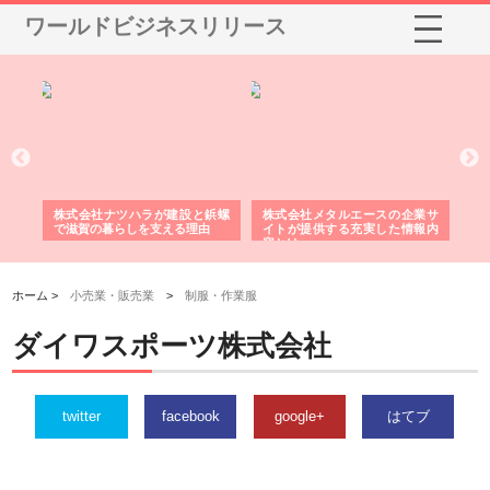
ワールドビジネスリリース
三河
株式会社ナツハラが建設と鋲螺
株式会社メタルエースの企業サ
株
構空
で滋賀の暮らしを支える理由
イトが提供する充実した情報内
み
容とは
ホーム >
小売業・販売業
>
制服・作業服
ダイワスポーツ株式会社
twitter
facebook
google+
はてブ